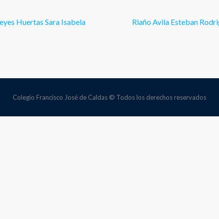
eyes Huertas Sara Isabela
Riaño Avila Esteban Rodr
Colegio Francisco José de Caldas © Todos los derechos reservados